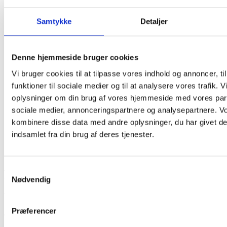
Privat
Samtykke
Detaljer
Renovering af hus
Renovering af lejlighed
Tilbygning
Nybyggeri
Denne hjemmeside bruger cookies
Køkken
Badeværelse
Vi bruger cookies til at tilpasse vores indhold og annoncer, til
Erhverv
funktioner til sociale medier og til at analysere vores trafik. 
Referencer
oplysninger om din brug af vores hjemmeside med vores part
Om os
Nyheder
sociale medier, annonceringspartnere og analysepartnere. V
Kontakt
kombinere disse data med andre oplysninger, du har givet de
indsamlet fra din brug af deres tjenester.
Samtykkevalg
Facaderenovering i Dannebrogsgade
Nødvendig
Vi har stået for en fuld facaderenovering af denne smukke ejendom
på Vesterbro i København. Vi fjernede løst puds, pudsede og malede
Præferencer
ejendommen, så den er klar til de næste mange år.