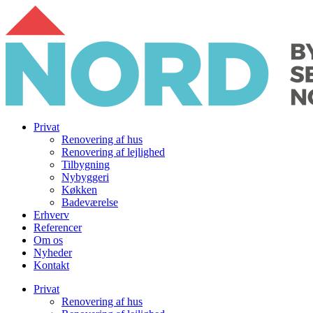
Videre
til
indhold
Privat
Renovering af hus
Renovering af lejlighed
Tilbygning
Nybyggeri
Køkken
Badeværelse
Erhverv
Referencer
Om os
Nyheder
Kontakt
Privat
Renovering af hus