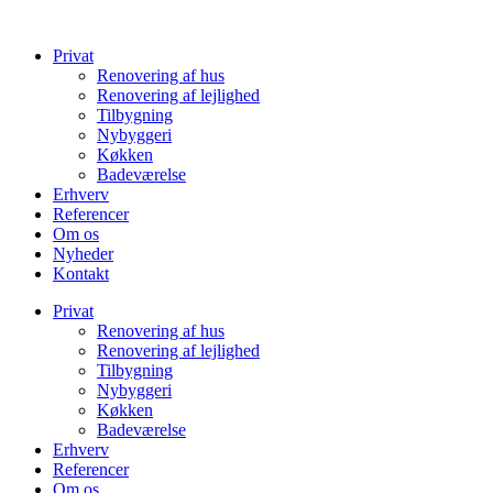
Videre
til
Privat
indhold
Renovering af hus
Renovering af lejlighed
Tilbygning
Nybyggeri
Køkken
Badeværelse
Erhverv
Referencer
Om os
Nyheder
Kontakt
Privat
Renovering af hus
Renovering af lejlighed
Tilbygning
Nybyggeri
Køkken
Badeværelse
Erhverv
Referencer
Om os