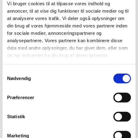
Vi bruger cookies til at tilpasse vores indhold og
Vi har totalrenoveret denne dejlige lejlighed på Østerbro i
annoncer, til at vise dig funktioner til sociale medier og til
København. Kunden har truffet en lang ...
at analysere vores trafik. Vi deler også oplysninger om
Læs mere
din brug af vores hjemmeside med vores partnere inden
for sociale medier, annonceringspartnere og
Lejlighed på Østerbro
analysepartnere. Vores partnere kan kombinere disse
data med andre oplysninger, du har givet dem, eller som
Vi har renoveret hele denne flotte lejlighed på Østerbro i
de har indsamlet fra din brug af deres tjenester.
København. Som en del af ...
Læs mere
Samtykkevalg
Renovering af énfamiliehus
Nødvendig
Vi har renoveret interiøret i denne smukke gamle villa fra 1936 i
Præferencer
Nordsjælland. Arbejdet omfattede ...
Læs mere
Statistik
Lad os tage en snak
Marketing