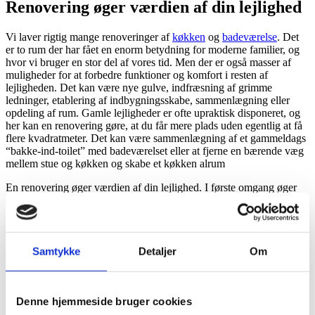
Renovering øger værdien af din lejlighed
Vi laver rigtig mange renoveringer af
køkken
og
badeværelse
. Det
er to rum der har fået en enorm betydning for moderne familier, og
hvor vi bruger en stor del af vores tid. Men der er også masser af
muligheder for at forbedre funktioner og komfort i resten af
lejligheden. Det kan være nye gulve, indfræsning af grimme
ledninger, etablering af indbygningsskabe, sammenlægning eller
opdeling af rum. Gamle lejligheder er ofte upraktisk disponeret, og
her kan en renovering gøre, at du får mere plads uden egentlig at få
flere kvadratmeter. Det kan være sammenlægning af et gammeldags
“bakke-ind-toilet” med badeværelset eller at fjerne en bærende væg
mellem stue og køkken og skabe et køkken alrum
En renovering øger værdien af din lejlighed. I første omgang øger
den brugsværdien for dig og din familie. I får mulighed for at leve
livet som I gerne vil have det. Men det øger også markedsværdien.
For hvis forbedringerne har løst din families udfordringer, gør de det
sikkert også for den næste ejer.
Samtykke
Detaljer
Om
Referencer
Lejlighed i 2100 Ø
Denne hjemmeside bruger cookies