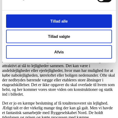
Fortæl om dine behov og drømme.
Så kommer vi med en plan for dit nye badeværelse.
Navn
Tillad alle
E-mail
Telefon
Send
Tillad valgte
Sammenlægning af lejligheder
Afvis
Mange lejligheder i København er relativt små, set i forhold til vores
moderne krav til komfort og funktioner. Derfor finder mange det
attraktivt at slå to lejligheder sammen. Det kan være i
andelslejligheder eller ejerlejligheder, hvor man har mulighed for at
købe nabolejligheden, tørreloftet eller boligen nedenunder. Ofte skal
der nedbrydes bærende vægge eller etableres store åbninger i
etageadskillelser. Det er ikke opgaver du skal overlade til hvem som
helst, og her kommer vores store viden om konstruktioner og statik
ind i billedet.
Det er jo en kæmpe beslutning af få totaltrenoveret sin lejlighed.
Ærligt talt er der virkelig mange ting der kan gå galt. Men vi havde
et fantastisk samarbejde med Byggeselskabet Nord. De holdt
tidsplanen og prisen og kørte processen med kæmpe