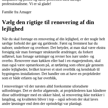
professionalisme. Vi er så glade!
Familie fra Amager
Vælg den rigtige til renovering af din
lejlighed
Når du skal foretage en renovering af din lejlighed, er der nogle helt
særlige forhold der gør sig gældende. Først og fremmest har du
naboer, underboer og overboer. Det betyder, at man skal være ekstra
forsigtig når man foretager strukturelle ændringer, da forkert
udførsel, kan forsage sætninger og revner hos især under- og
overbo. Renoverer man køkken eller bad i en etageejendom, skal
man også være opmærksom på, at rørføring som oftest går gennem
andre lejligheder, hvilket kræver et stort overblik og kendskab til
bygningens installationer. Det handler om at have en projektleder
som er både erfaren og har overblik,
I renoveringer vil der næsten altid forekomme uforudsete
udfordringer. Det er derfor afgørende, at projektlederen kan håndtere
disse udfordringer med en sikker hånd, så renovering ikke trækker i
langdrag, og kvaliteten bliver i top – også selvom der skal laves
andre løsninger end dem der oprindeligt var planlagt.