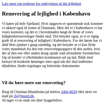
Læs mere om reglerne for ombygning af din lejlighed
.
Renovering af lejlighed i København
Vi kører på hele Sjælland. Hvis opgaven er spændende nok kommer
vi sikkert også til resten af Danmark. Men det er i København vi har
vores kontorer, og det er i hovedstaden langt de fleste af vores
lejlighedsrenoveringer finder sted. Det betyder også, at vi er rigtig
gode til at renovering af lejlighed i København. For det første har vi
altid flere pladser i gang samtidig, og det betyder at vi kan flytte
vores mandskab fra den ene renoveringsopgave til den anden, hvis
der af den ene eller anden årsag opstår små uforudsete forsinkelser.
Og så kender vi efterhånden kommunen ud og ind. Både med
hensyn til konkrete løsninger men også når der skal indhentes
tilladelser, findes tegninger og historiske dokumenter.
Vil du høre mere om renovering?
Ring til Christian Blankholm på telefon
2464 6629
eller skriv en
mail på
cb@bnord.dk
.
Så tager vi en snak om dine byggebehov.