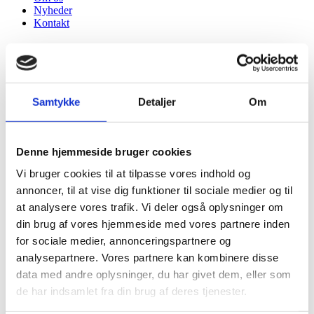
Nyheder
Kontakt
Privat
Renovering af hus
Samtykke
Detaljer
Om
Renovering af lejlighed
Tilbygning
Nybyggeri
Køkken
Denne hjemmeside bruger cookies
Badeværelse
Erhverv
Vi bruger cookies til at tilpasse vores indhold og
Referencer
annoncer, til at vise dig funktioner til sociale medier og til
Om os
at analysere vores trafik. Vi deler også oplysninger om
Nyheder
Kontakt
din brug af vores hjemmeside med vores partnere inden
for sociale medier, annonceringspartnere og
Privat
analysepartnere. Vores partnere kan kombinere disse
Renovering af hus
Renovering af lejlighed
data med andre oplysninger, du har givet dem, eller som
Tilbygning
de har indsamlet fra din brug af deres tjenester.
Nybyggeri
Køkken