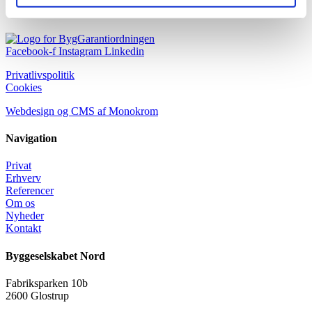
periode, hvilket blandt andet ses på stuk og radiatorskjulere.
Facebook-f
Instagram
Linkedin
Privatlivspolitik
Cookies
Webdesign og CMS af Monokrom
Navigation
Privat
Erhverv
Referencer
Om os
Nyheder
Kontakt
Byggeselskabet Nord
Fabriksparken 10b
2600 Glostrup