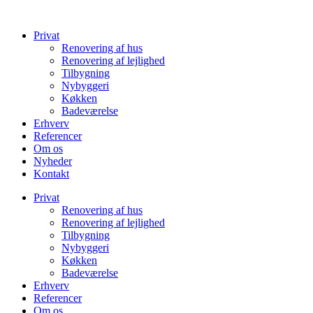
Videre
til
Privat
indhold
Renovering af hus
Renovering af lejlighed
Tilbygning
Nybyggeri
Køkken
Badeværelse
Erhverv
Referencer
Om os
Nyheder
Kontakt
Privat
Renovering af hus
Renovering af lejlighed
Tilbygning
Nybyggeri
Køkken
Badeværelse
Erhverv
Referencer
Om os